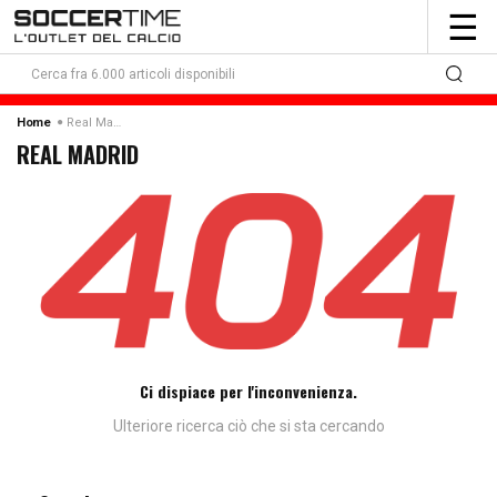
To
☰
nav
Real Madrid
Home
REAL MADRID
Ci dispiace per l'inconvenienza.
Ulteriore ricerca ciò che si sta cercando