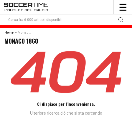
To
☰
nav
Monaco 1860
Home
MONACO 1860
Ci dispiace per l'inconvenienza.
Ulteriore ricerca ciò che si sta cercando