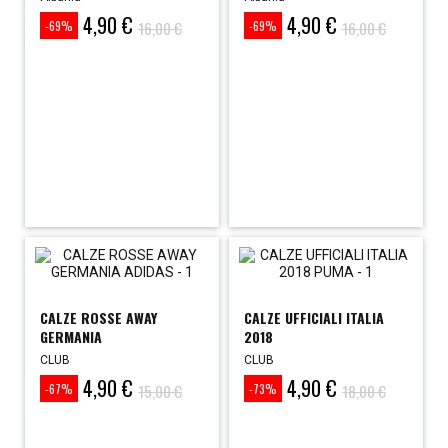
4,90 €
4,90 €
Prezzo
Prezzo
Prezzo
Prezzo
16,00 €
16,00 €
-69%
-69%
base
base
CALZE ROSSE AWAY
CALZE UFFICIALI ITALIA
GERMANIA
2018
CLUB
CLUB
4,90 €
4,90 €
Prezzo
Prezzo
Prezzo
Prezzo
15,00 €
18,00 €
-67%
-73%
base
base