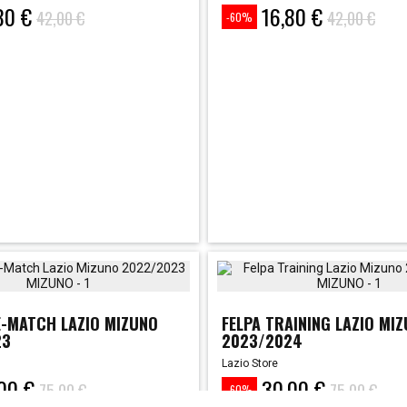
80 €
16,80 €
Prezzo
Prezzo
42,00 €
42,00 €
-60%
base
E-MATCH LAZIO MIZUNO
FELPA TRAINING LAZIO MI
23
2023/2024
Lazio Store
00 €
30,00 €
Prezzo
Prezzo
75,00 €
75,00 €
-60%