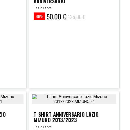
ANNIVERSARIO
Lazio Store
50,00 €
Prezzo
Prezzo
125,00 €
-60%
base
ZIO
T-SHIRT ANNIVERSARIO LAZIO
MIZUNO 2013/2023
Lazio Store