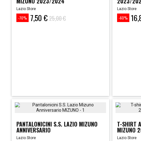
MIZUNO 2023/2024
2023/20
Lazio Store
Lazio Store
7,50 €
16,
Prezzo
Prezzo
Prezzo
Prezzo
25,00 €
-70%
-60%
base
base
PANTALONICINI S.S. LAZIO MIZUNO
T-SHIRT 
ANNIVERSARIO
MIZUNO 2
Lazio Store
Lazio Store