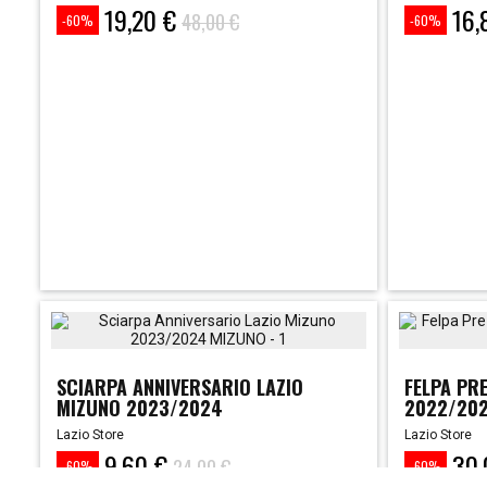
19,20 €
16,
Prezzo
Prezzo
Prezzo
Prezzo
48,00 €
-60%
-60%
base
base
SCIARPA ANNIVERSARIO LAZIO
FELPA PR
MIZUNO 2023/2024
2022/20
Lazio Store
Lazio Store
9,60 €
30,
Prezzo
Prezzo
Prezzo
Prezzo
24,00 €
-60%
-60%