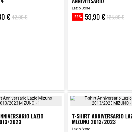
24
ANNIVERSARIO
Lazio Store
80 €
59,90 €
Prezzo
Prezzo
42,00 €
125,00 €
-52%
base
ANNIVERSARIO LAZIO
T-SHIRT ANNIVERSARIO LA
013/2023
MIZUNO 2013/2023
Lazio Store