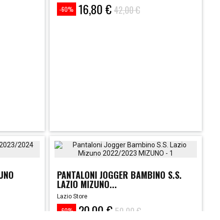
16,80 €
Prezzo
Prezzo
42,00 €
-60%
base
ZUNO
PANTALONI JOGGER BAMBINO S.S.
LAZIO MIZUNO...
Lazio Store
20,00 €
Prezzo
Prezzo
50,00 €
-60%