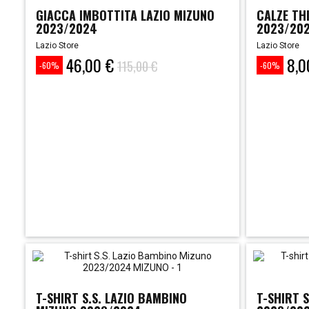
GIACCA IMBOTTITA LAZIO MIZUNO
CALZE THI
2023/2024
2023/20
Lazio Store
Lazio Store
46,00 €
8,0
Prezzo
Prezzo
Prezzo
Prezzo
115,00 €
-60%
-60%
base
base
T-SHIRT S.S. LAZIO BAMBINO
T-SHIRT S