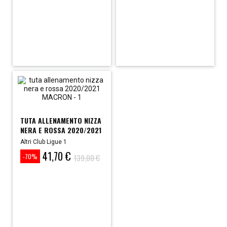
TUTA ALLENAMENTO NIZZA
NERA E ROSSA 2020/2021
Altri Club Ligue 1
41,70 €
Prezzo
Prezzo
139,00 €
-70%
base