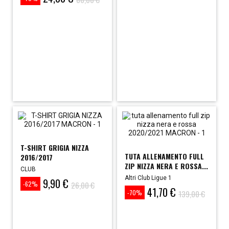
Prezzo
Prezzo
base
base
T-SHIRT GRIGIA NIZZA
TUTA ALLENAMENTO FULL
2016/2017
ZIP NIZZA NERA E ROSSA...
CLUB
Altri Club Ligue 1
9,90 €
Prezzo
Prezzo
26,00 €
-62%
41,70 €
base
Prezzo
Prezzo
139,00 €
-70%
base