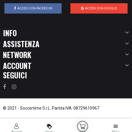
ACCEDI CON FACEBOOK
ACCEDI CON GOOGLE
INFO

ASSISTENZA

NETWORK

ACCOUNT

SEGUICI
© 2021 -
Soccertime S.r.L.
Partita IVA: 08729610967
loyalty
menu
Account
Menu
Promo
Cart