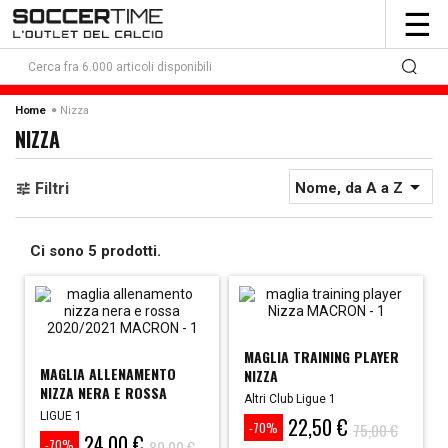
To
☰
nav
Nizza
Home
NIZZA

Filtri
Nome, da A a Z
Ci sono 5 prodotti.
MAGLIA TRAINING PLAYER
MAGLIA ALLENAMENTO
NIZZA
NIZZA NERA E ROSSA
Altri Club Ligue 1
2020/2021
LIGUE 1
22,50 €
Prezzo
Prezzo
75,00 €
-70%
24,00 €
80,00 €
-70%