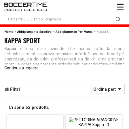
To
☰
nav
Kappa Sport
Home
Abbigliamento Sportivo
Abbigliamento Per Marca
KAPPA SPORT
Kappa
è una delle aziende che hanno fatto la storia
dell'abbigliamento sportivo mondiale, infatti è uno dei brand più
apprezzati, sia da atleti professionisti sia da chi ama praticare
sport. La collezione presenta articoli scelti per soddisfare ogni tipo
Continua a leggere
di sportivo ma anche per chi vuole indossare la comodità nel
tempo libero. Tra i simboli per eccellenza dell'azienda spicca
sicuramente l'intramontabile
tuta Kappa
, dallo stile minimal e le
classiche strisce laterali che riportano il famoso logo con gli omini

Filtri
Ordina per:
stilizzati.
Abbigliamento sportivo Kappa di Soccertime
Ci sono 62 prodotti.
Inizialmente l'azienda Kappa era una fabbrica specializzata in
calzature da uomo. Dopo poco aprì un reparto per la produzione di
articoli sportivi, diventando uno dei marchi più apprezzati nel
panorama sportivo. La sua fama l'ha portata ad essere indossata