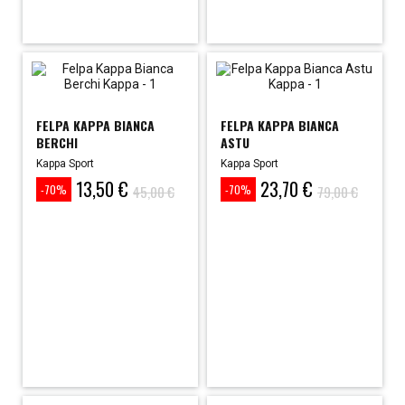
FELPA KAPPA BIANCA
FELPA KAPPA BIANCA
BERCHI
ASTU
Kappa Sport
Kappa Sport
13,50 €
23,70 €
Prezzo
Prezzo
Prezzo
Prezzo
45,00 €
79,00 €
-70%
-70%
base
base