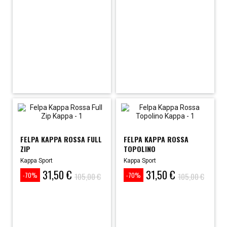
FELPA KAPPA ROSSA FULL
FELPA KAPPA ROSSA
ZIP
TOPOLINO
Kappa Sport
Kappa Sport
31,50 €
31,50 €
Prezzo
Prezzo
Prezzo
Prezzo
105,00 €
105,00 €
-70%
-70%
base
base