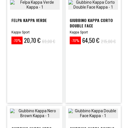
FELPA KAPPA VERDE
GIUBBINO KAPPA CORTO
DOUBLE FACE
Kappa Sport
Kappa Sport
20,70 €
64,50 €
Prezzo
Prezzo
Prezzo
Prezzo
69,00 €
215,00 €
-70%
-70%
base
base