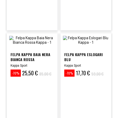
FELPA KAPPA BAIA NERA
FELPA KAPPA ESLOGARI
BIANCA ROSSA
BLU
Kappa Sport
Kappa Sport
25,50 €
17,70 €
Prezzo
Prezzo
Prezzo
Prezzo
85,00 €
59,00 €
-70%
-70%
base
base