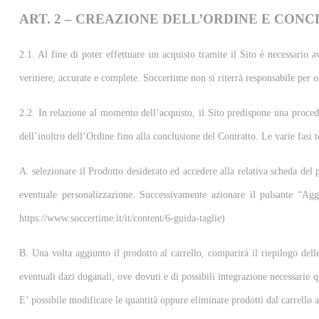
ART. 2 – CREAZIONE DELL’ORDINE E CON
2.1. Al fine di poter effettuare un acquisto tramite il Sito è necessario a
veritiere, accurate e complete. Soccertime non si riterrà responsabile per o
2.2. In relazione al momento dell’acquisto, il Sito predispone una proced
dell’inoltro dell’Ordine fino alla conclusione del Contratto. Le varie fasi t
A. selezionare il Prodotto desiderato ed accedere alla relativa scheda del pr
eventuale personalizzazione. Successivamente azionare il pulsante “Aggiu
https://www.soccertime.it/it/content/6-guida-taglie)
B. Una volta aggiunto il prodotto al carrello, comparirà il riepilogo dell
eventuali dazi doganali, ove dovuti e di possibili integrazione necessarie 
E’ possibile modificare le quantità oppure eliminare prodotti dal carrello