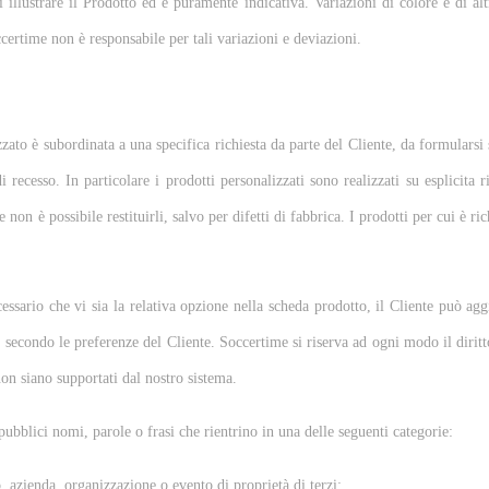
 illustrare il Prodotto ed è puramente indicativa. Variazioni di colore e di alt
certime non è responsabile per tali variazioni e deviazioni.
ato è subordinata a una specifica richiesta da parte del Cliente, da formularsi s
i recesso. In particolare i prodotti personalizzati sono realizzati su esplicita r
on è possibile restituirli, salvo per difetti di fabbrica. I prodotti per cui è ri
cessario che vi sia la relativa opzione nella scheda prodotto, il Cliente può ag
secondo le preferenze del Cliente. Soccertime si riserva ad ogni modo il diritt
non siano supportati dal nostro sistema.
pubblici nomi, parole o frasi che rientrino in una delle seguenti categorie:
 azienda, organizzazione o evento di proprietà di terzi;