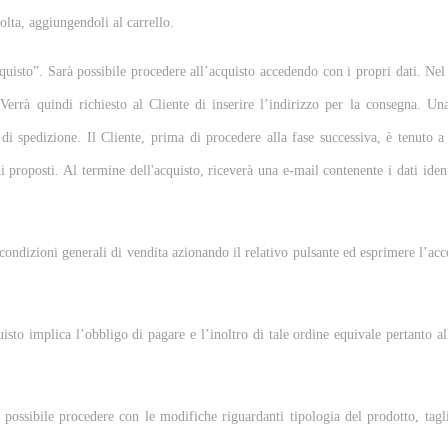
volta, aggiungendoli al carrello.
isto”. Sarà possibile procedere all’acquisto accedendo con i propri dati. Nel ca
Verrà quindi richiesto al Cliente di inserire l’indirizzo per la consegna. Una
di spedizione. Il Cliente, prima di procedere alla fase successiva, è tenuto a ve
 proposti. Al termine dell'acquisto, riceverà una e-mail contenente i dati ident
ondizioni generali di vendita azionando il relativo pulsante ed esprimere l’accet
uisto implica l’obbligo di pagare e l’inoltro di tale ordine equivale pertanto 
ossibile procedere con le modifiche riguardanti tipologia del prodotto, tagli