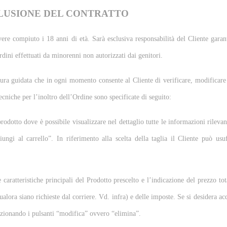
CLUSIONE DEL CONTRATTO
vere compiuto i 18 anni di età. Sarà esclusiva responsabilità del Cliente garant
rdini effettuati da minorenni non autorizzati dai genitori.
ura guidata che in ogni momento consente al Cliente di verificare, modificare
ecniche per l’inoltro dell’Ordine sono specificate di seguito:
odotto dove è possibile visualizzare nel dettaglio tutte le informazioni rilevant
ngi al carrello”. In riferimento alla scelta della taglia il Cliente può usu
e caratteristiche principali del Prodotto prescelto e l’indicazione del prezzo t
qualora siano richieste dal corriere. Vd. infra) e delle imposte. Se si desidera 
 azionando i pulsanti “modifica” ovvero “elimina”.