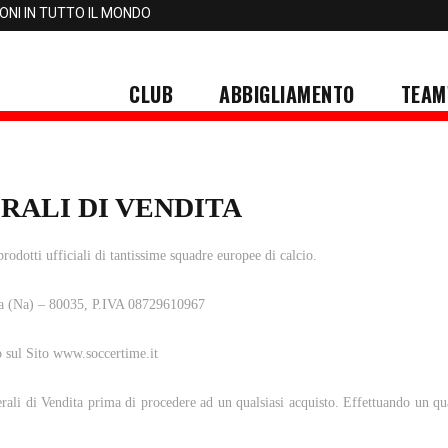
IONI IN TUTTO IL MONDO
CLUB
ABBIGLIAMENTO
TEAM
RALI DI VENDITA
rodotti ufficiali di tantissime squadre europee di calcio.
Nola (Na) – 80035, P.IVA 08729610967
to sul Sito www.soccertime.it
erali di Vendita prima di procedere ad un qualsiasi acquisto. Effettuando un qua