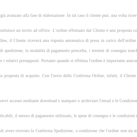
 già avanzato alla fase di elaborazione. In tal caso il cliente può, una volta ric
stituisce un invito ad offrire. L'ordine effettuato dal Cliente è una proposta co
dine, il Cliente riceverà una risposta automatica di presa in carico dell'ordin
 di spedizione, la modalità di pagamento prescelta, i termini di consegna nonch
ne i relativi presupposti. Pertanto quando si effettua l'ordine è importante assicu
a proposta di acquisto. Con l'invio della Conferma Ordine, infatti, il Cliente
i avervi accesso mediante download e stampare o archiviare l'email e le Condizio
pplicabili, il mezzo di pagamento utilizzato, le spese di consegna e le condizioni 
i avere ricevuto la Conferma Spedizione, a condizione che l'ordine non sia stat