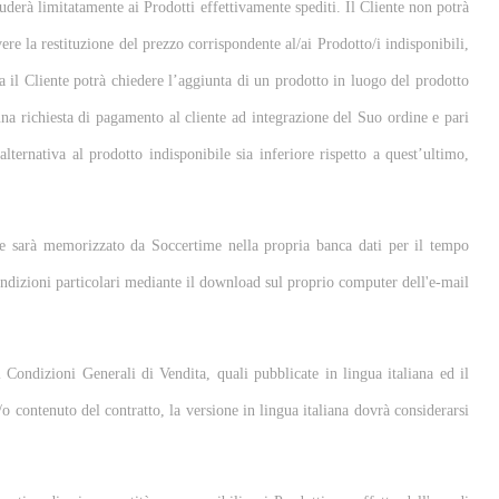
luderà limitatamente ai Prodotti effettivamente spediti. Il Cliente non potrà
ere la restituzione del prezzo corrispondente al/ai Prodotto/i indisponibili,
va il Cliente potrà chiedere l’aggiunta di un prodotto in luogo del prodotto
una richiesta di pagamento al cliente ad integrazione del Suo ordine e pari
alternativa al prodotto indisponibile sia inferiore rispetto a quest’ultimo,
dine sarà memorizzato da Soccertime nella propria banca dati per il tempo
condizioni particolari mediante il download sul proprio computer dell'e-mail
ti Condizioni Generali di Vendita, quali pubblicate in lingua italiana ed il
/o contenuto del contratto, la versione in lingua italiana dovrà considerarsi