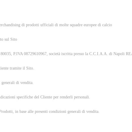
erchandising di prodotti ufficiali di molte squadre europee di calcio
to sul Sito
 – 80035, P.IVA 08729610967, società iscritta presso la C.C.I.A.A. di Napoli
iente tramite il Sito.
i generali di vendita.
ndicazioni specifiche del Cliente per renderli personali.
Prodotti, in base alle presenti condizioni generali di vendita.