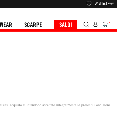
Wishlist
ww
0
WEAR
SCARPE
SALDI
lsiasi acquisto si intendono accettate integralmente le presenti Condizioni