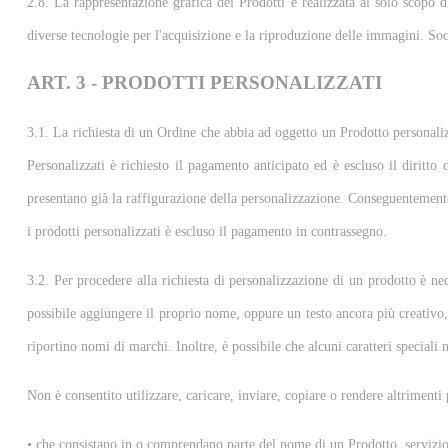
2.8. La rappresentazione grafica dei Prodotti è realizzata al solo scopo di
diverse tecnologie per l'acquisizione e la riproduzione delle immagini. Soc
ART. 3 - PRODOTTI PERSONALIZZATI
3.1. La richiesta di un Ordine che abbia ad oggetto un Prodotto personalizz
Personalizzati è richiesto il pagamento anticipato ed è escluso il diritto d
presentano già la raffigurazione della personalizzazione. Conseguentemente n
i prodotti personalizzati è escluso il pagamento in contrassegno.
3.2. Per procedere alla richiesta di personalizzazione di un prodotto è ne
possibile aggiungere il proprio nome, oppure un testo ancora più creativo, 
riportino nomi di marchi. Inoltre, è possibile che alcuni caratteri speciali 
Non è consentito utilizzare, caricare, inviare, copiare o rendere altrimenti 
• che consistano in o comprendano parte del nome di un Prodotto, servizio,