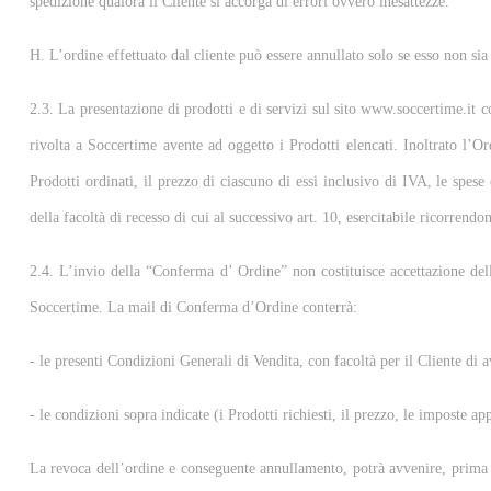
spedizione qualora il Cliente si accorga di errori ovvero inesattezze.
H. L’ordine effettuato dal cliente può essere annullato solo se esso non sia
2.3. La presentazione di prodotti e di servizi sul sito www.soccertime.it co
rivolta a Soccertime avente ad oggetto i Prodotti elencati. Inoltrato l’Or
Prodotti ordinati, il prezzo di ciascuno di essi inclusivo di IVA, le spese
della facoltà di recesso di cui al successivo art. 10, esercitabile ricorrendo
2.4. L’invio della “Conferma d’ Ordine” non costituisce accettazione dell
Soccertime. La mail di Conferma d’Ordine conterrà:
- le presenti Condizioni Generali di Vendita, con facoltà per il Cliente d
- le condizioni sopra indicate (i Prodotti richiesti, il prezzo, le imposte a
La revoca dell’ordine e conseguente annullamento, potrà avvenire, prima d