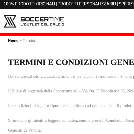
100% PRODOTTI ORIGINALI | PRODOTTI PERSONALIZZABILI | SPEDIZ
Termini E Condizioni
Home
TERMINI E CONDIZIONI GENE
Benvenuto sul sito www.soccertime.it il principale rivenditore on -line di p
Il Sito è di proprietà della Soccertime srl – Via On. F. Napolitano 35, 
Le condizioni di seguito riportate si applicano ad ogni acquisto di prodot
Si invitano gli utenti a leggere con attenzione le presenti Condizioni Gen
Generali di Vendita.