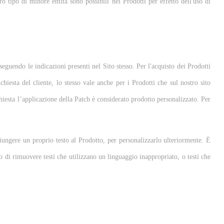
ro tipo di minore entità sono possibili nei Prodotti per effetto dell'uso di
eguendo le indicazioni presenti nel Sito stesso. Per l'acquisto dei Prodotti
ichiesta del cliente, lo stesso vale anche per i Prodotti che sul nostro sito
chiesta l’applicazione della Patch è considerato prodotto personalizzato. Per
giungere un proprio testo al Prodotto, per personalizzarlo ulteriormente. È
o di rimuovere testi che utilizzano un linguaggio inappropriato, o testi che