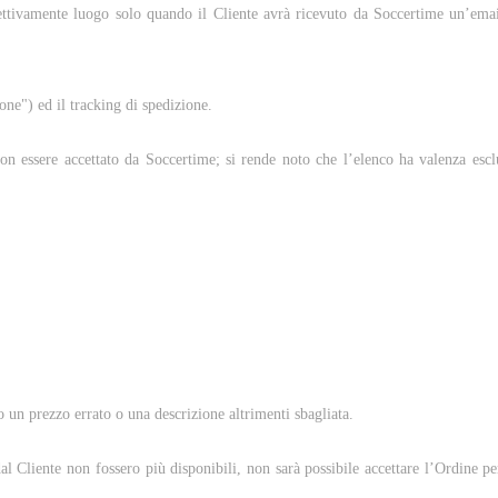
ffettivamente luogo solo quando il Cliente avrà ricevuto da Soccertime un’em
one") ed il tracking di spedizione.
n essere accettato da Soccertime; si rende noto che l’elenco ha valenza esclu
 un prezzo errato o una descrizione altrimenti sbagliata.
dal Cliente non fossero più disponibili, non sarà possibile accettare l’Ordine p