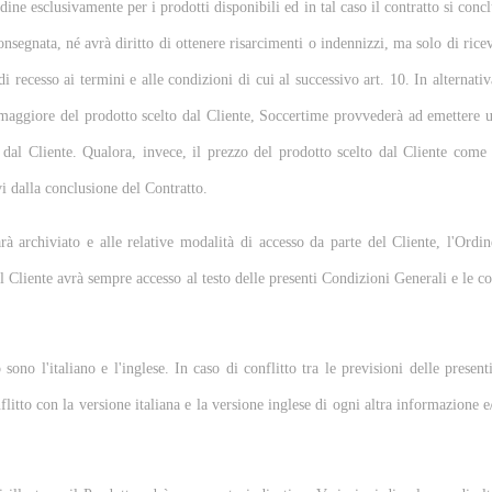
ne esclusivamente per i prodotti disponibili ed in tal caso il contratto si conc
segnata, né avrà diritto di ottenere risarcimenti o indennizzi, ma solo di ricev
i recesso ai termini e alle condizioni di cui al successivo art. 10. In alternati
a maggiore del prodotto scelto dal Cliente, Soccertime provvederà ad emettere 
a dal Cliente. Qualora, invece, il prezzo del prodotto scelto dal Cliente come 
i dalla conclusione del Contratto.
rà archiviato e alle relative modalità di accesso da parte del Cliente, l'Or
Il Cliente avrà sempre accesso al testo delle presenti Condizioni Generali e le 
sono l'italiano e l'inglese. In caso di conflitto tra le previsioni delle presen
litto con la versione italiana e la versione inglese di ogni altra informazione e