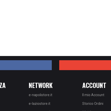
ZA
NETWORK
ACCOUNT
e-napolistore.it
Il mio Account
e-laziostore.it
Storico Ordini