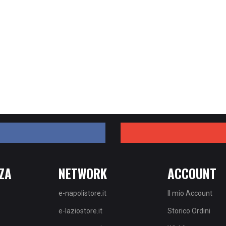
ZA
NETWORK
ACCOUNT
e-napolistore.it
Il mio Account
e-laziostore.it
Storico Ordini