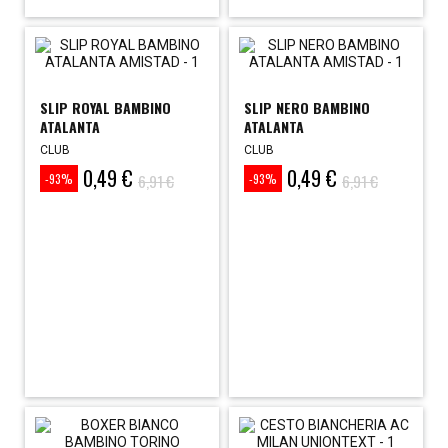
SLIP ROYAL BAMBINO
SLIP NERO BAMBINO
ATALANTA
ATALANTA
CLUB
CLUB
0,49 €
0,49 €
Prezzo
Prezzo
Prezzo
Prezzo
6,91 €
6,91 €
-93%
-93%
base
base