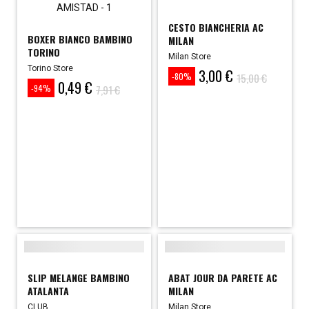
CESTO BIANCHERIA AC
BOXER BIANCO BAMBINO
MILAN
TORINO
Milan Store
Torino Store
3,00 €
Prezzo
Prezzo
15,00 €
-80%
0,49 €
Prezzo
Prezzo
base
7,91 €
-94%
base
SLIP MELANGE BAMBINO
ABAT JOUR DA PARETE AC
ATALANTA
MILAN
CLUB
Milan Store