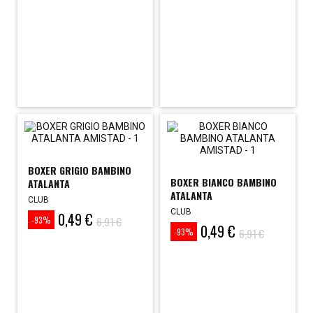
BOXER GRIGIO BAMBINO
BOXER BIANCO BAMBINO
ATALANTA
ATALANTA
CLUB
CLUB
0,49 €
Prezzo
Prezzo
6,91 €
-93%
0,49 €
base
Prezzo
Prezzo
6,91 €
-93%
base