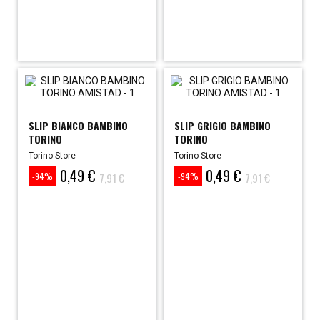
SLIP BIANCO BAMBINO
SLIP GRIGIO BAMBINO
TORINO
TORINO
Torino Store
Torino Store
0,49 €
0,49 €
Prezzo
Prezzo
Prezzo
Prezzo
7,91 €
7,91 €
-94%
-94%
base
base