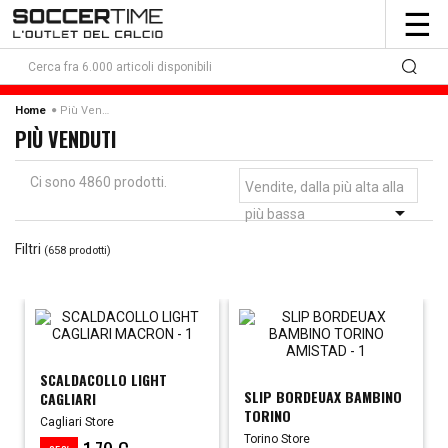
To
☰
nav
Più Venduti
Home
PIÙ VENDUTI
Ci sono 4860 prodotti.
Vendite, dalla più alta alla

più bassa
Filtri
(658 prodotti)
SCALDACOLLO LIGHT
SLIP BORDEUAX BAMBINO
CAGLIARI
TORINO
Cagliari Store
Torino Store