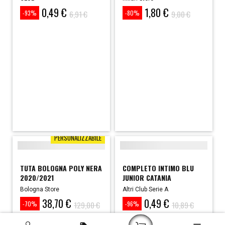
0,49 €
1,80 €
Prezzo
Prezzo
Prezzo
Prezzo
6,91 €
9,00 €
-93%
-80%
base
base
PERSONALIZZABILE
TUTA BOLOGNA POLY NERA
COMPLETO INTIMO BLU
2020/2021
JUNIOR CATANIA
Bologna Store
Altri Club Serie A
38,70 €
0,49 €
Prezzo
Prezzo
Prezzo
Prezzo
129,00 €
10,89 €
-70%
-96%
base
base