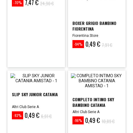
7,47 €
Prezzo
Prezzo
24,90 €
-70%
base
BOXER GRIGIO BAMBINO
FIORENTINA
Fiorentina Store
0,49 €
Prezzo
Prezzo
7,91 €
-94%
base
SLIP SKY JUNIOR CATANIA
COMPLETO INTIMO SKY
BAMBINO CATANIA
Altri Club Serie A
Altri Club Serie A
0,49 €
Prezzo
Prezzo
6,91 €
-93%
0,49 €
base
Prezzo
Prezzo
10,89 €
-96%
base