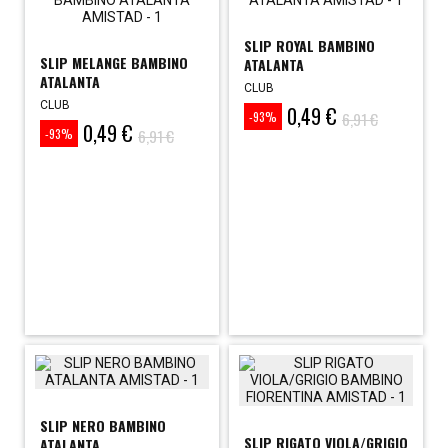
SLIP ROYAL BAMBINO
SLIP MELANGE BAMBINO
ATALANTA
ATALANTA
CLUB
CLUB
0,49 €
Prezzo
Prezzo
6,91 €
-93%
0,49 €
Prezzo
Prezzo
base
6,91 €
-93%
base
SLIP NERO BAMBINO
SLIP RIGATO VIOLA/GRIGIO
ATALANTA