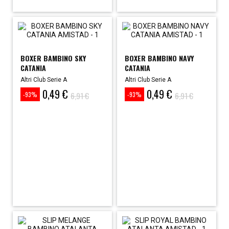
BOXER BAMBINO SKY
BOXER BAMBINO NAVY
CATANIA
CATANIA
Altri Club Serie A
Altri Club Serie A
0,49 €
0,49 €
Prezzo
Prezzo
Prezzo
Prezzo
6,91 €
6,91 €
-93%
-93%
base
base