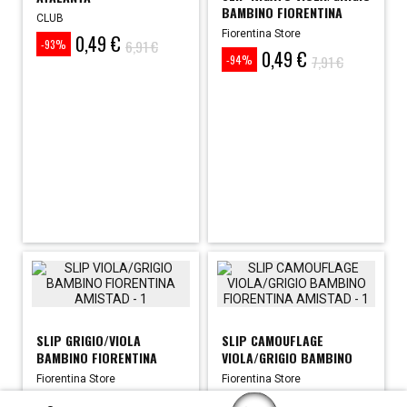
BAMBINO FIORENTINA
CLUB
Fiorentina Store
0,49 €
Prezzo
Prezzo
6,91 €
-93%
0,49 €
base
Prezzo
Prezzo
7,91 €
-94%
base
SLIP GRIGIO/VIOLA
SLIP CAMOUFLAGE
BAMBINO FIORENTINA
VIOLA/GRIGIO BAMBINO
FIORENTINA
Fiorentina Store
Fiorentina Store
0,49 €
0,49 €
7,91 €
7,91 €
-94%
-94%