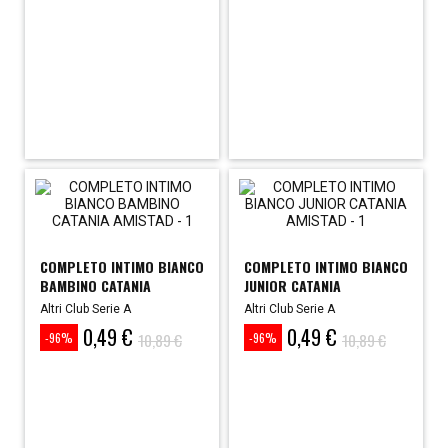
COMPLETO INTIMO BIANCO
COMPLETO INTIMO BIANCO
BAMBINO CATANIA
JUNIOR CATANIA
Altri Club Serie A
Altri Club Serie A
0,49 €
0,49 €
Prezzo
Prezzo
Prezzo
Prezzo
10,89 €
10,89 €
-96%
-96%
base
base