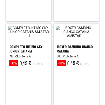
COMPLETO INTIMO SKY
BOXER BAMBINO BIANCO
JUNIOR CATANIA
CATANIA
Altri Club Serie A
Altri Club Serie A
0,49 €
0,49 €
Prezzo
Prezzo
Prezzo
Prezzo
10,89 €
6,91 €
-96%
-93%
base
base