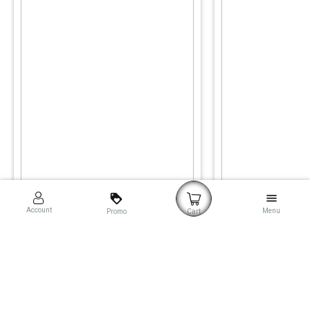
loyalty
menu
Account
Menu
Promo
Cart