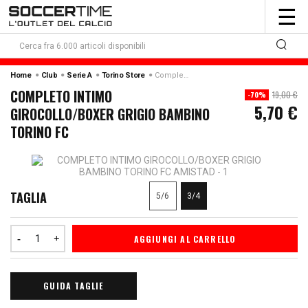
To
☰
nav
Home
Club
Serie A
Torino Store
Completo Intimo Girocollo/boxer Grigio Bambino Torino Fc
COMPLETO INTIMO
19,00 €
-70%
5,70 €
GIROCOLLO/BOXER GRIGIO BAMBINO
TORINO FC
TAGLIA
5/6
3/4
AGGIUNGI AL CARRELLO
GUIDA TAGLIE