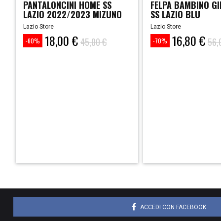
PANTALONCINI HOME SS
FELPA BAMBINO G
LAZIO 2022/2023 MIZUNO
SS LAZIO BLU
Lazio Store
Lazio Store
18,00 €
16,80 €
Prezzo
Prezzo
Prezzo
Prezzo
45,00 €
56,
-60%
-70%
base
base
ACCEDI CON FACEBOOK