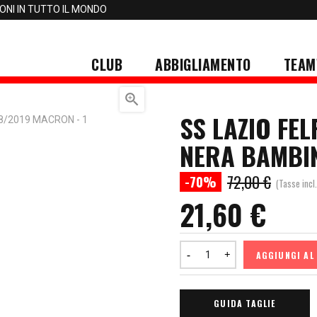
IONI IN TUTTO IL MONDO
CLUB
ABBIGLIAMENTO
TEAM

SS LAZIO FE
NERA BAMBI
72,00 €
-70%
(Tasse incl.
21,60 €
AGGIUNGI AL
GUIDA TAGLIE