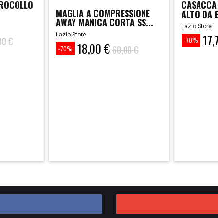
IROCOLLO
CASACCA 
MAGLIA A COMPRESSIONE
ALTO DA 
AWAY MANICA CORTA SS...
2020/20
Lazio Store
Lazio Store
17,
Prezzo
Prezzo
00 €
-70%
18,00 €
Prezzo
Prezzo
base
60,00 €
-70%
base