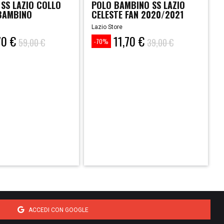
SS LAZIO COLLO
POLO BAMBINO SS LAZIO
BAMBINO
CELESTE FAN 2020/2021
21
Lazio Store
70 €
11,70 €
Prezzo
Prezzo
59,00 €
39,00 €
-70%
base
ACCEDI CON GOOGLE