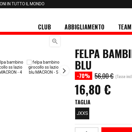
IONI IN TUTTO IL MONDO
CLUB
ABBIGLIAMENTO
TEAM

FELPA BAMBI
BLU
56,00 €
-70%
(Tasse incl
16,80 €
TAGLIA
JXXS