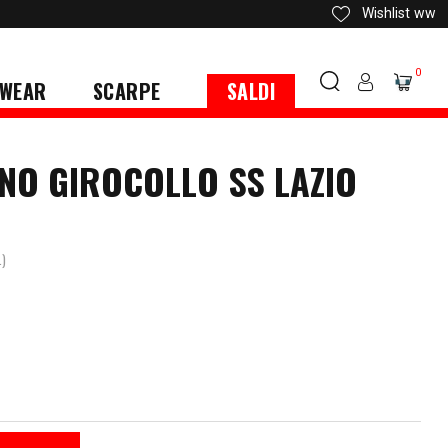
Wishlist
ww
0
WEAR
SCARPE
SALDI
NO GIROCOLLO SS LAZIO
.)