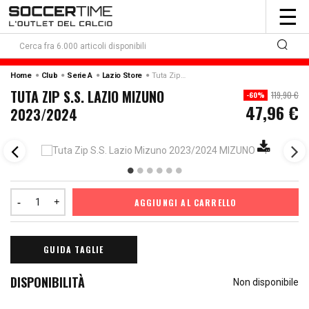
To
☰
nav
Home
Club
Serie A
Lazio Store
Tuta Zip S.s. Lazio Mizuno 2023/2024
TUTA ZIP S.S. LAZIO MIZUNO
119,90 €
-60%
47,96 €
2023/2024
AGGIUNGI AL CARRELLO
GUIDA TAGLIE
DISPONIBILITÀ
Non disponibile