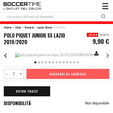
To
☰
nav
Home
Club
Serie A
Lazio Store
Polo Piquet Junior Ss Lazio 2019/2020
POLO PIQUET JUNIOR SS LAZIO
38,00 €
-28,10 €
9,90 €
2019/2020
AGGIUNGI AL CARRELLO
GUIDA TAGLIE
DISPONIBILITÀ
Non disponibile