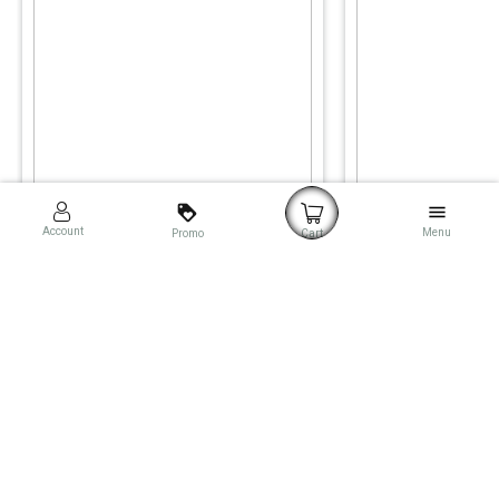
loyalty
menu
Account
Menu
Promo
Cart