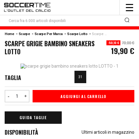
To
☰
nav
Home
Scarpe
Scarpe Per Marca
Scarpe Lotto
Scarpe Grigie Bambino Sneakers Lotto
SCARPE GRIGIE BAMBINO SNEAKERS
70,00 €
-50,10 €
19,90 €
LOTTO
TAGLIA
31
AGGIUNGI AL CARRELLO
GUIDA TAGLIE
DISPONIBILITÀ
Ultimi articoli in magazzino