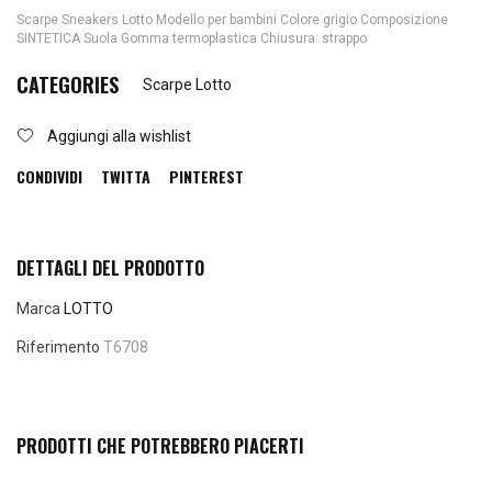
Scarpe Sneakers Lotto Modello per bambini Colore grigio Composizione
SINTETICA Suola Gomma termoplastica Chiusura: strappo
CATEGORIES
Scarpe Lotto
Aggiungi alla wishlist
CONDIVIDI
TWITTA
PINTEREST
DETTAGLI DEL PRODOTTO
Marca
LOTTO
Riferimento
T6708
PRODOTTI CHE POTREBBERO PIACERTI