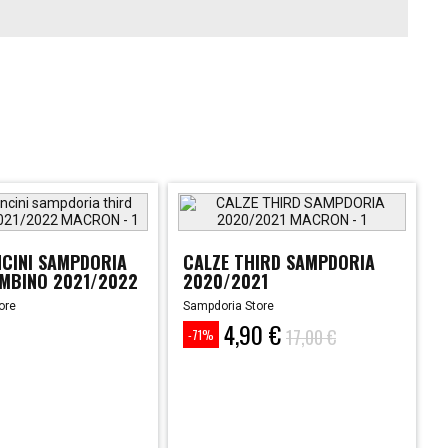
CINI SAMPDORIA
CALZE THIRD SAMPDORIA
MBINO 2021/2022
2020/2021
ore
Sampdoria Store
4,90 €
Prezzo
Prezzo
17,00 €
-71%
base