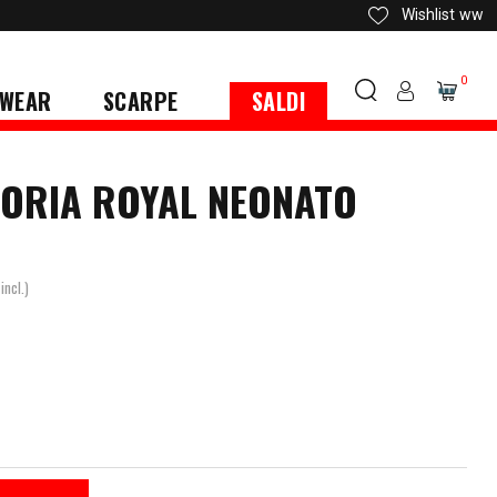
Wishlist
ww
0
WEAR
SCARPE
SALDI
ORIA ROYAL NEONATO
incl.)