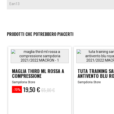
Ean13
PRODOTTI CHE POTREBBERO PIACERTI
MAGLIA THIRD ML ROSSA A
TUTA TRAINING S
COMPRESSIONE
ANTIVENTO BLU ROY
SAMPDORIA...
Sampdoria Store
Sampdoria Store
19,50 €
Prezzo
Prezzo
65,00 €
-70%
base