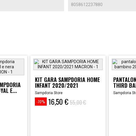
8058612237880
KIT GARA SAMPDORIA HOME
PANTALON
AMPDORIA
INFANT 2020/2021
THIRD BA
AL E...
Sampdoria Store
Sampdoria St
16,50 €
Prezzo
Prezzo
55,00 €
-70%
base