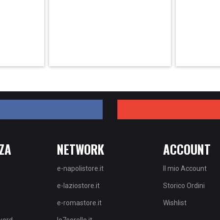
ZA
NETWORK
ACCOUNT
e-napolistore.it
Il mio Account
e-laziostore.it
Storico Ordini
e-romastore.it
Wishlist