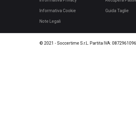
Informativa Privacy
Recupera Pass
Informativa Cookie
Guida Taglie
Note Legali
© 2021 -
Soccertime S.r.L.
Partita IVA: 087296109