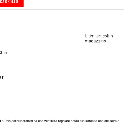
 CARRELLO
Ultimi articoli in
magazzino
Store
ST
La Polo dei blucerchiati ha una vestibilità regolare co0llo alla koreana con chiusura a