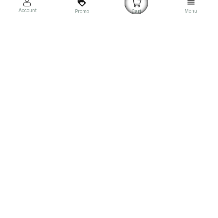
loyalty
menu
Account
Menu
Promo
Cart