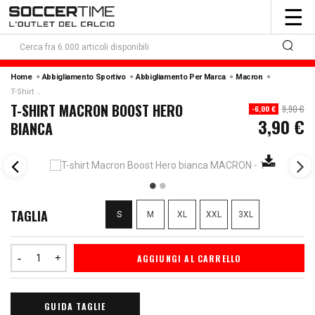
To
☰
nav
Home
Abbigliamento Sportivo
Abbigliamento Per Marca
Macron
T-Shirt Macron Boost Hero Bianca
T-SHIRT MACRON BOOST HERO
9,90 €
-6,00 €
3,90 €
BIANCA
TAGLIA
S
M
XL
XXL
3XL
AGGIUNGI AL CARRELLO
GUIDA TAGLIE