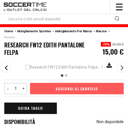
To
☰
nav
Home
Abbigliamento Sportivo
Abbigliamento Per Marca
Macron
Research Fw12 Edith Pantalone Felpa
RESEARCH FW12 EDITH PANTALONE
50,00 €
-70%
15,00 €
FELPA
AGGIUNGI AL CARRELLO
GUIDA TAGLIE
DISPONIBILITÀ
Non disponibile