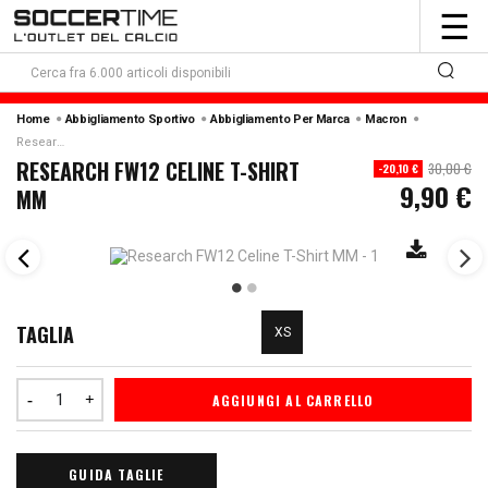
To
☰
nav
Home
Abbigliamento Sportivo
Abbigliamento Per Marca
Macron
Research Fw12 Celine T-Shirt Mm
RESEARCH FW12 CELINE T-SHIRT
30,00 €
-20,10 €
9,90 €
MM
TAGLIA
XS
AGGIUNGI AL CARRELLO
GUIDA TAGLIE