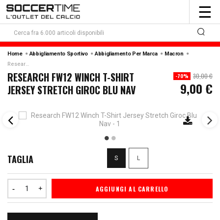
To
☰
nav
Home
Abbigliamento Sportivo
Abbigliamento Per Marca
Macron
Research Fw12 Winch T-Shirt Jersey Stretch Giroc Blu Nav
RESEARCH FW12 WINCH T-SHIRT
30,00 €
-70%
9,00 €
JERSEY STRETCH GIROC BLU NAV
TAGLIA
S
L
AGGIUNGI AL CARRELLO