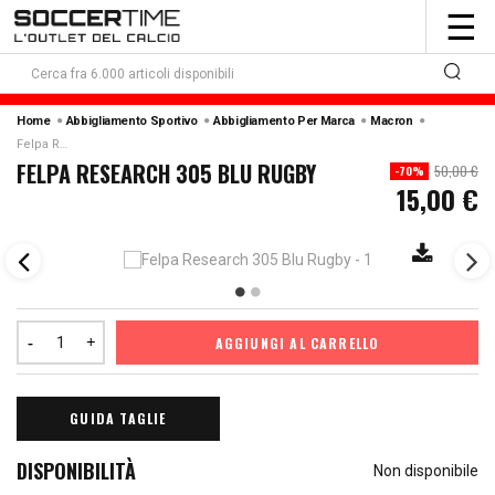
To
☰
nav
Home
Abbigliamento Sportivo
Abbigliamento Per Marca
Macron
Felpa Research 305 Blu Rugby
FELPA RESEARCH 305 BLU RUGBY
50,00 €
-70%
15,00 €
AGGIUNGI AL CARRELLO
GUIDA TAGLIE
DISPONIBILITÀ
Non disponibile