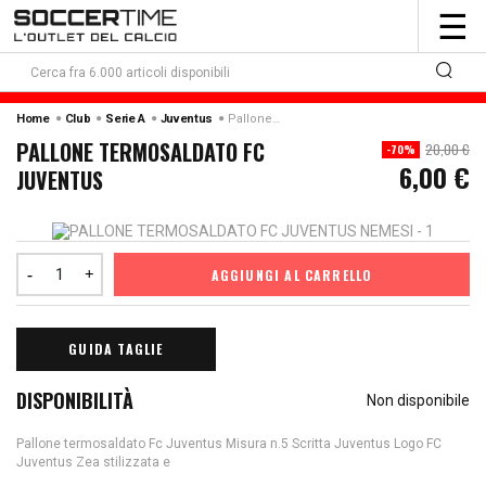
To
☰
nav
Home
Club
Serie A
Juventus
Pallone Termosaldato Fc Juventus
PALLONE TERMOSALDATO FC
20,00 €
-70%
6,00 €
JUVENTUS
AGGIUNGI AL CARRELLO
GUIDA TAGLIE
DISPONIBILITÀ
Non disponibile
Pallone termosaldato Fc Juventus Misura n.5 Scritta Juventus Logo FC
Juventus Zea stilizzata e