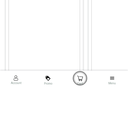
loyalty
menu
Account
Menu
Promo
Cart