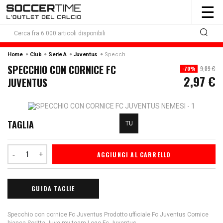
To
☰
nav
Home
Club
Serie A
Juventus
Specchio Con Cornice Fc Juventus
SPECCHIO CON CORNICE FC
9,89 €
-70%
2,97 €
JUVENTUS
TAGLIA
TU
AGGIUNGI AL CARRELLO
GUIDA TAGLIE
Specchio con cornice Fc Juventus Prodotto ufficiale Fc Juventus Cornice