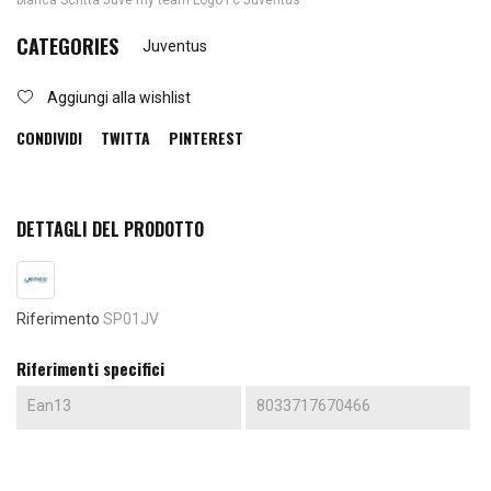
bianca Scritta Juve my team Logo Fc Juventus
CATEGORIES
Juventus
Aggiungi alla wishlist
CONDIVIDI
TWITTA
PINTEREST
DETTAGLI DEL PRODOTTO
Riferimento
SP01JV
Riferimenti specifici
Ean13
8033717670466