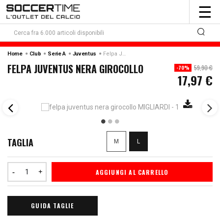
To
☰
nav
Home
Club
Serie A
Juventus
Felpa Juventus Nera Girocollo
FELPA JUVENTUS NERA GIROCOLLO
59,90 €
-70%
17,97 €
TAGLIA
M
L
AGGIUNGI AL CARRELLO
GUIDA TAGLIE