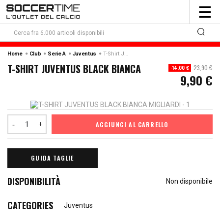
To
☰
nav
Home
Club
Serie A
Juventus
T-Shirt Juventus Black Bianca
T-SHIRT JUVENTUS BLACK BIANCA
23,90 €
-14,00 €
9,90 €
AGGIUNGI AL CARRELLO
GUIDA TAGLIE
DISPONIBILITÀ
Non disponibile
CATEGORIES
Juventus