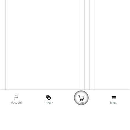
loyalty
menu
Account
Menu
Promo
Cart