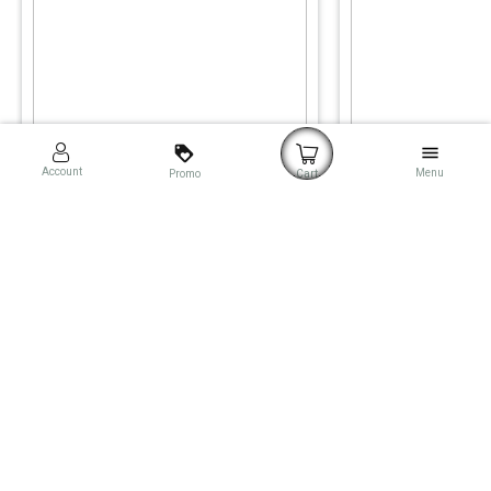
loyalty
menu
Account
Menu
Promo
Cart