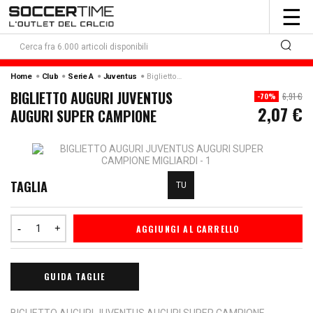
To
☰
nav
Home
Club
Serie A
Juventus
Biglietto Auguri Juventus Auguri Super Campione
BIGLIETTO AUGURI JUVENTUS
6,91 €
-70%
2,07 €
AUGURI SUPER CAMPIONE
TAGLIA
TU
AGGIUNGI AL CARRELLO
GUIDA TAGLIE