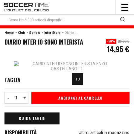
To
☰
nav
Home
Club
Serie A
Inter Store
Diario Inter Io Sono Interista
DIARIO INTER IO SONO INTERISTA
29,90 €
-50%
14,95 €
TAGLIA
TU
AGGIUNGI AL CARRELLO
GUIDA TAGLIE
DISPONIBILITÀ
Ultimi articoli in magazzino