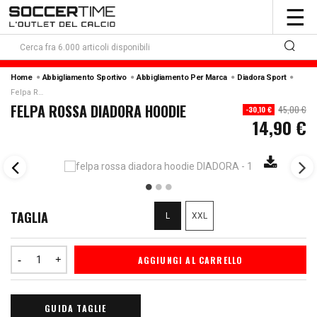
To
☰
nav
Home
Abbigliamento Sportivo
Abbigliamento Per Marca
Diadora Sport
Felpa Rossa Diadora Hoodie
FELPA ROSSA DIADORA HOODIE
45,00 €
-30,10 €
14,90 €
TAGLIA
L
XXL
AGGIUNGI AL CARRELLO
GUIDA TAGLIE