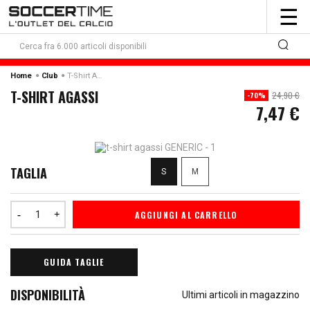
To
☰
nav
Home
Club
T-Shirt Agassi
T-SHIRT AGASSI
24,90 €
-70%
7,47 €
TAGLIA
S
M
AGGIUNGI AL CARRELLO
GUIDA TAGLIE
DISPONIBILITÀ
Ultimi articoli in magazzino