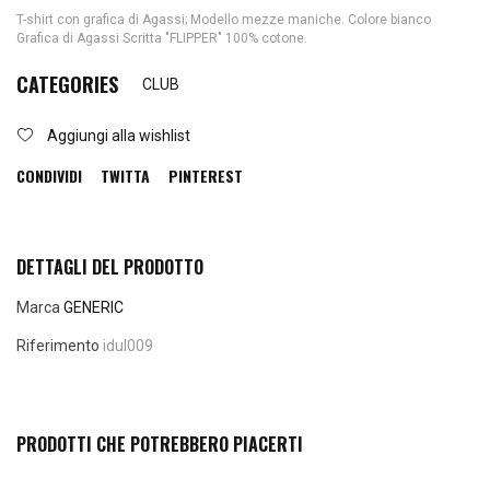
T-shirt con grafica di Agassi; Modello mezze maniche. Colore bianco
Grafica di Agassi Scritta "FLIPPER" 100% cotone.
CATEGORIES
CLUB
Aggiungi alla wishlist
CONDIVIDI
TWITTA
PINTEREST
DETTAGLI DEL PRODOTTO
Marca
GENERIC
Riferimento
idul009
PRODOTTI CHE POTREBBERO PIACERTI