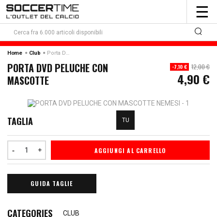
To
☰
nav
Home
Club
Porta Dvd Peluche Con Mascotte
PORTA DVD PELUCHE CON
12,00 €
-7,10 €
4,90 €
MASCOTTE
TAGLIA
TU
AGGIUNGI AL CARRELLO
GUIDA TAGLIE
CATEGORIES
CLUB