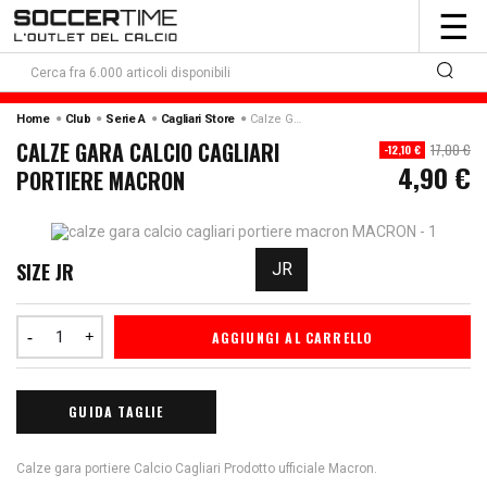
To
☰
nav
Home
Club
Serie A
Cagliari Store
Calze Gara Calcio Cagliari Portiere Macron
CALZE GARA CALCIO CAGLIARI
17,00 €
-12,10 €
4,90 €
PORTIERE MACRON
SIZE JR
JR
AGGIUNGI AL CARRELLO
GUIDA TAGLIE
Calze gara portiere Calcio Cagliari Prodotto ufficiale Macron.