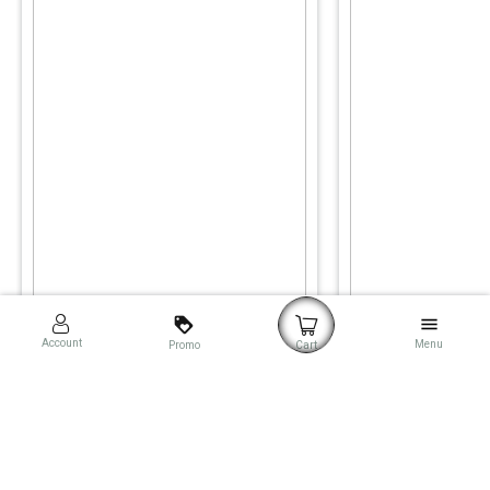
loyalty
menu
Account
Menu
Promo
Cart