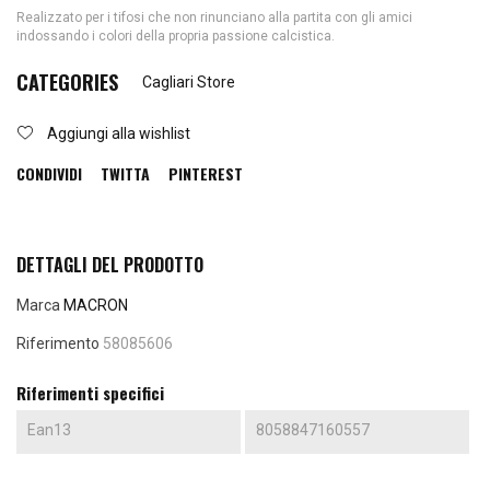
Realizzato per i tifosi che non rinunciano alla partita con gli amici
indossando i colori della propria passione calcistica.
CATEGORIES
Cagliari Store
Aggiungi alla wishlist
CONDIVIDI
TWITTA
PINTEREST
DETTAGLI DEL PRODOTTO
Marca
MACRON
Riferimento
58085606
Riferimenti specifici
Ean13
8058847160557