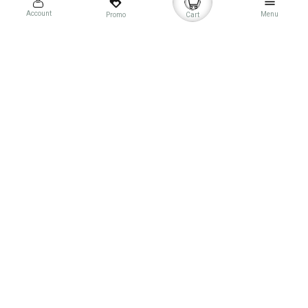
loyalty
menu
Account
Menu
Promo
Cart