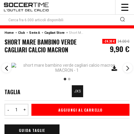
To
☰
nav
Home
Club
Serie A
Cagliari Store
Short Mare Bambino Verde Cagliari Calcio Macron
SHORT MARE BAMBINO VERDE
34,00 €
-24,10 €
9,90 €
CAGLIARI CALCIO MACRON
TAGLIA
JXS
AGGIUNGI AL CARRELLO
GUIDA TAGLIE