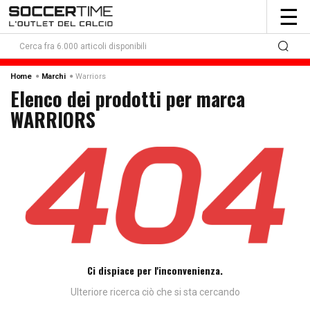
To
☰
nav
Warriors
Home
Marchi
Elenco dei prodotti per marca
WARRIORS
Ci dispiace per l'inconvenienza.
Ulteriore ricerca ciò che si sta cercando