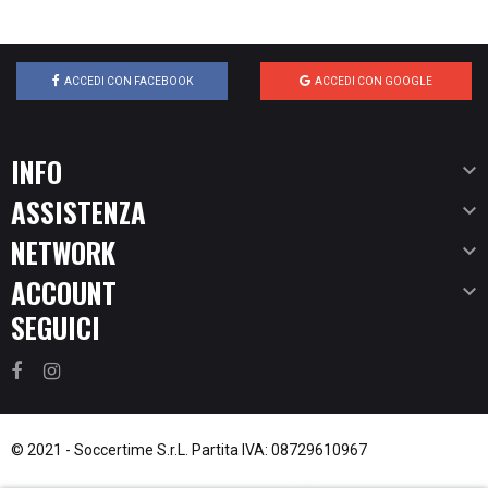
ACCEDI CON FACEBOOK
ACCEDI CON GOOGLE
INFO

ASSISTENZA

NETWORK

ACCOUNT

SEGUICI
© 2021 -
Soccertime S.r.L.
Partita IVA: 08729610967