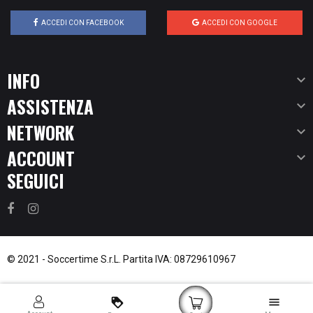
ACCEDI CON FACEBOOK
ACCEDI CON GOOGLE
INFO

ASSISTENZA

NETWORK

ACCOUNT

SEGUICI
© 2021 -
Soccertime S.r.L.
Partita IVA: 08729610967
loyalty
menu