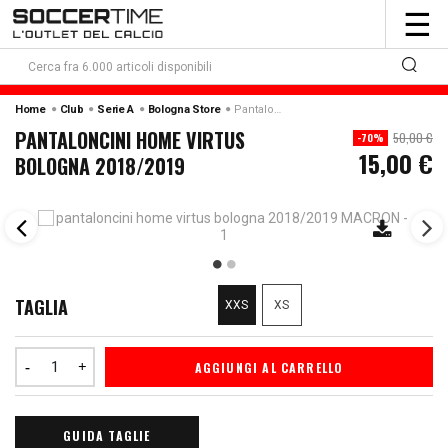
To
☰
nav
Home
Club
Serie A
Bologna Store
Pantaloncini Home Virtus Bologna 2018/2019
PANTALONCINI HOME VIRTUS
50,00 €
-70%
15,00 €
BOLOGNA 2018/2019
TAGLIA
XXS
XS
AGGIUNGI AL CARRELLO
GUIDA TAGLIE