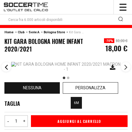
To
☰
nav
Home
Club
Serie A
Bologna Store
Kit Gara Bologna Home Infant 2020/2021
KIT GARA BOLOGNA HOME INFANT
60,00 €
-70%
18,00 €
2020/2021
NESSUNA
PERSONALIZZA
TAGLIA
6M
AGGIUNGI AL CARRELLO