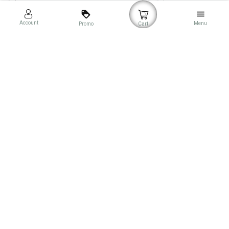
loyalty
menu
Account
Menu
Promo
Cart