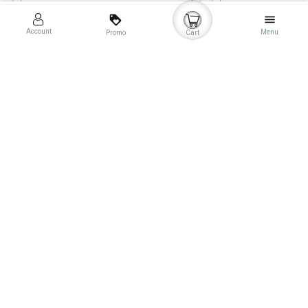
loyalty
menu
Account
Menu
Promo
Cart