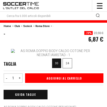
To
☰
nav
Home
Club
Serie A
Roma Store
-
-
22,90 €
-70%
6,87 €
TAGLIA
30
24
AGGIUNGI AL CARRELLO
GUIDA TAGLIE