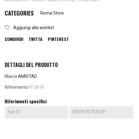
AS ROMA DOPPIO BODY CALDO COTONE PER NEONATI
CATEGORIES
Roma Store
Aggiungi alla wishlist
CONDIVIDI
TWITTA
PINTEREST
DETTAGLI DEL PRODOTTO
Marca
AMISTAD
Riferimento
R13616
Riferimenti specifici
Ean13
8059070793529