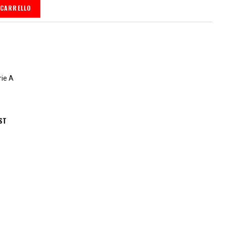
 CARRELLO
rie A
ST