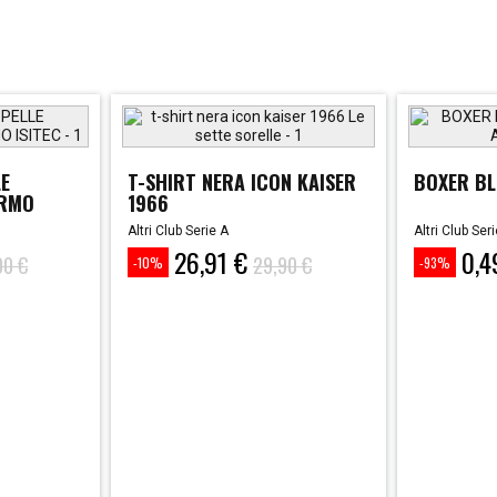
LE
T-SHIRT NERA ICON KAISER
BOXER BL
ERMO
1966
Altri Club Serie A
Altri Club Ser
26,91 €
0,4
Prezzo
Prezzo
Prezzo
Prezzo
00 €
29,90 €
-10%
-93%
base
base