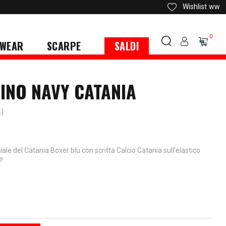
Wishlist
ww
0
WEAR
SCARPE
SALDI
INO NAVY CATANIA
.)
ciale del Catania Boxer blu con scritta Calcio Catania sull'elastico
e