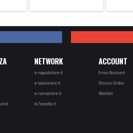
ZA
NETWORK
ACCOUNT
e-napolistore.it
Il mio Account
e-laziostore.it
Storico Ordini
e-romastore.it
Wishlist
word
le7sorelle.it