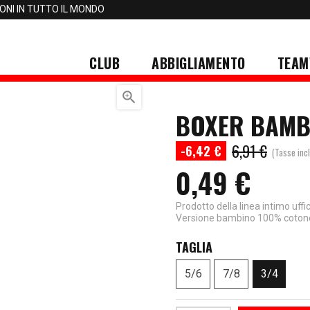
IONI IN TUTTO IL MONDO
CLUB
ABBIGLIAMENTO
TEAM

BOXER BAMB
6,91 €
-6,42 €
(Tasse incl
0,49 €
Prodotto della linea intimo uffi
Versione bambino 100% coton
TAGLIA
5/6
7/8
3/4