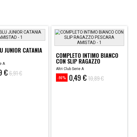
U JUNIOR CATANIA
COMPLETO INTIMO BIANCO
CON SLIP RAGAZZO
ie A
PESCARA
9 €
Altri Club Serie A
6,91 €
0,49 €
Prezzo
Prezzo
10,89 €
-96%
base