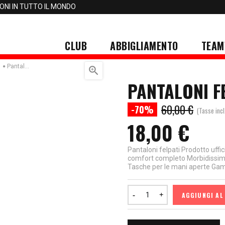
IONI IN TUTTO IL MONDO
CLUB
ABBIGLIAMENTO
TEAM
Pantaloni Felpati Neri Under Armour

PANTALONI F
60,00 €
-70%
(Tasse incl
18,00 €
Pantaloni felpati Prodotto uff
comfort completo Morbidissimo 
Tasche per le mani aperte Gam
AGGIUNGI AL