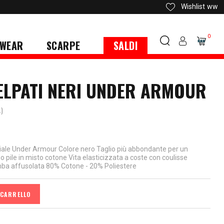
Wishlist
ww
0
WEAR
SCARPE
SALDI
ELPATI NERI UNDER ARMOUR
.)
iciale Under Armour Colore nero Taglio più abbondante per un
pile in misto cotone Vita elasticizzata a coste con coulisse
ba affusolata 80% Cotone - 20% Poliestere
 CARRELLO