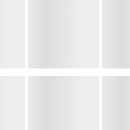
ZA
NETWORK
ACCOUNT
e-napolistore.it
Il mio Account