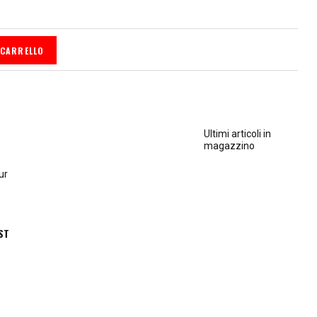
 CARRELLO
Ultimi articoli in
magazzino
ur
ST