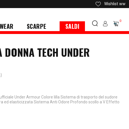
Wishlist
ww
0
WEAR
SCARPE
SALDI
LA DONNA TECH UNDER
.)
fficiale Under Armour Colore lilla Sistema di trasporto del sudore
era ed elasticizzata Sistema Anti Odore Profondo scollo a V Effetto