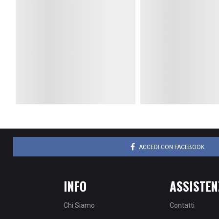
Costi e Spedizioni
Cambio Merce
Termini e Condizioni
F.A.Q.
Informativa Privacy
Recupera Pass
Informativa Cookie
Guida Taglie
Note Legali
© 2021 -
Soccertime S.r.L.
Partita IVA: 087296109