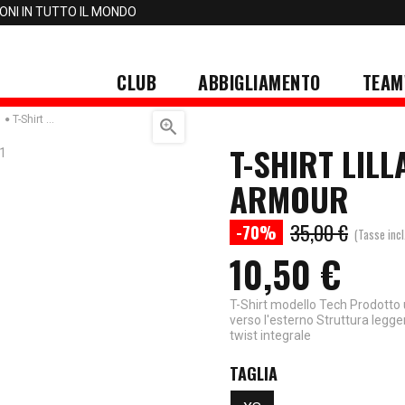
IONI IN TUTTO IL MONDO
CLUB
ABBIGLIAMENTO
TEAM
T-Shirt Lilla Donna Tech Under Armour

T-SHIRT LIL
ARMOUR
35,00 €
-70%
(Tasse incl
10,50 €
T-Shirt modello Tech Prodotto u
verso l'esterno Struttura legg
twist integrale
TAGLIA