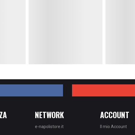
e-laziostore.it
Storico Ordini
e-romastore.it
Wishlist
word
le7sorelle.it
67