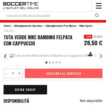
To
☰
nav
Home
Abbigliamento Sportivo
Abbigliamento Per Marca
Nike Sport
Tuta Verde Nike Bambino Felpata Con Cappuccio
TUTA VERDE NIKE BAMBINO FELPATA
94,99 €
-70%
28,50 €
CON CAPPUCCIO
AGGIUNGI AL CARRELLO
GUIDA TAGLIE
DISPONIBILITÀ
Non disponibile