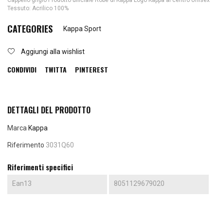
Cappello grigio Prodotto ufficiale Robe di Kappa Logo Kappa al centro Unisex
Tessuto: Acrilico 100%
CATEGORIES
Kappa Sport
Aggiungi alla wishlist
CONDIVIDI
TWITTA
PINTEREST
DETTAGLI DEL PRODOTTO
Marca
Kappa
Riferimento
3031Q60
Riferimenti specifici
Ean13
8051129679020