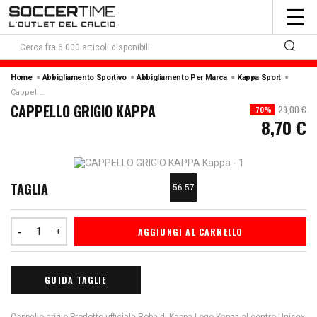
To
☰
nav
Home
Abbigliamento Sportivo
Abbigliamento Per Marca
Kappa Sport
Cappello Grigio Kappa
CAPPELLO GRIGIO KAPPA
29,00 €
-70%
8,70 €
TAGLIA
56-57
AGGIUNGI AL CARRELLO
GUIDA TAGLIE