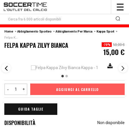
To
☰
nav
Home
Abbigliamento Sportivo
Abbigliamento Per Marca
Kappa Sport
Felpa Kappa Zilvy Bianca
FELPA KAPPA ZILVY BIANCA
50,00 €
-70%
15,00 €
AGGIUNGI AL CARRELLO
GUIDA TAGLIE
DISPONIBILITÀ
Non disponibile