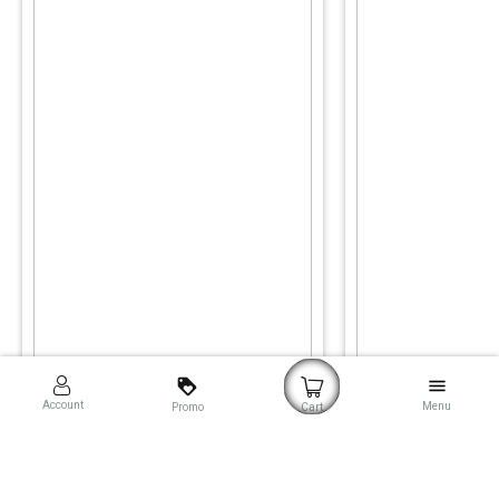
loyalty
menu
Account
Menu
Promo
Cart