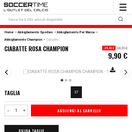
To
☰
nav
Home
Abbigliamento Sportivo
Abbigliamento Per Marca
Abbigliamento Champion
Ciabatte Rosa Champion
CIABATTE ROSA CHAMPION
34,91 €
-25,01 €
9,90 €
TAGLIA
37
AGGIUNGI AL CARRELLO
GUIDA TAGLIE