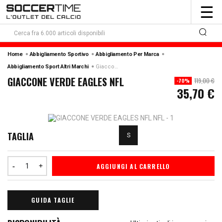
To
☰
nav
Home
Abbigliamento Sportivo
Abbigliamento Per Marca
Abbigliamento Sport Altri Marchi
Giaccone Verde Eagles Nfl
GIACCONE VERDE EAGLES NFL
119,00 €
-70%
35,70 €
TAGLIA
S
AGGIUNGI AL CARRELLO
GUIDA TAGLIE