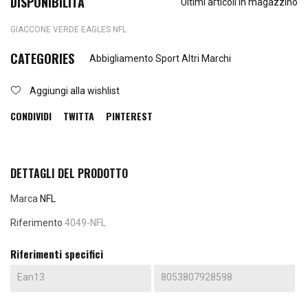
DISPONIBILITÀ
Ultimi articoli in magazzino
GIACCONE VERDE EAGLES NFL
CATEGORIES
Abbigliamento Sport Altri Marchi
Aggiungi alla wishlist
CONDIVIDI
TWITTA
PINTEREST
DETTAGLI DEL PRODOTTO
Marca
NFL
Riferimento
4049-NFL
Riferimenti specifici
Ean13
8053807928598