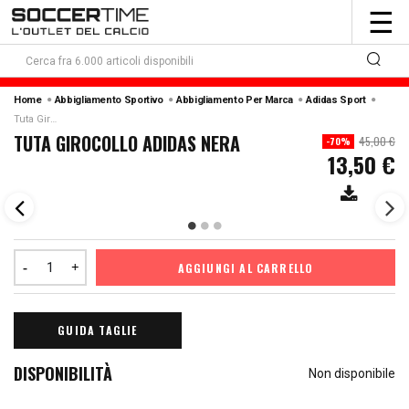
To
☰
nav
Home
Abbigliamento Sportivo
Abbigliamento Per Marca
Adidas Sport
Tuta Girocollo Adidas Nera
TUTA GIROCOLLO ADIDAS NERA
45,00 €
-70%
13,50 €
AGGIUNGI AL CARRELLO
GUIDA TAGLIE
DISPONIBILITÀ
Non disponibile