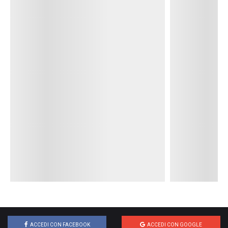
PANTALONI FELPATI BLU ADIDAS
PANTALONI FELPATI
NERI
Adidas Sport
Adidas Sport
19.90 €
11.97 €
50.00 €
- 60%
- 70%
ACCEDI CON FACEBOOK
ACCEDI CON GOOGLE
INFO

ASSISTENZA

NETWORK

ACCOUNT
