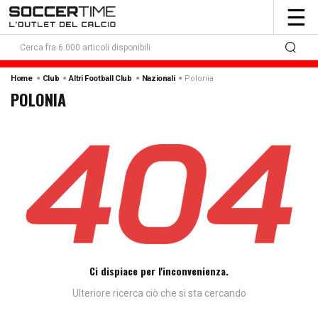
To
☰
nav
Polonia
Home
Club
Altri Football Club
Nazionali
POLONIA
Ci dispiace per l'inconvenienza.
Ulteriore ricerca ciò che si sta cercando